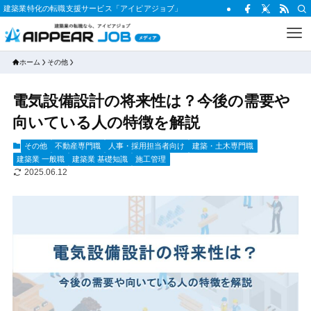
建築業特化の転職支援サービス「アイピアジョブ」
ホーム
その他
電気設備設計の将来性は？今後の需要や
向いている人の特徴を解説
その他
不動産専門職
人事・採用担当者向け
建築・土木専門職
建築業 一般職
建築業 基礎知識
施工管理
2025.06.12