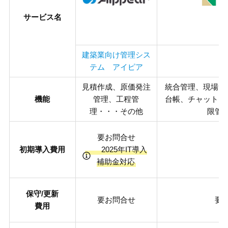
サービス名
建築業向け管理シス
K
テム アイピア
見積作成、原価発注
統合管理、現場管
機能
管理、工程管
台帳、チャット・
理・・・その他
限管
要お問合せ
初期導入費用
2025年IT導入
補助金対応
保守/更新
要お問合せ
要
費用