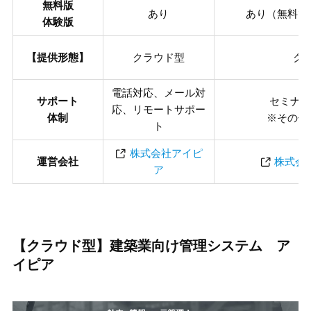
無料版
あり
あり（無料で
体験版
【提供形態】
クラウド型
ク
電話対応、メール対
サポート
セミナー
応、リモートサポー
体制
※その他
ト
株式会社アイピ
運営会社
株式会
ア
【クラウド型】建築業向け管理システム ア
イピア