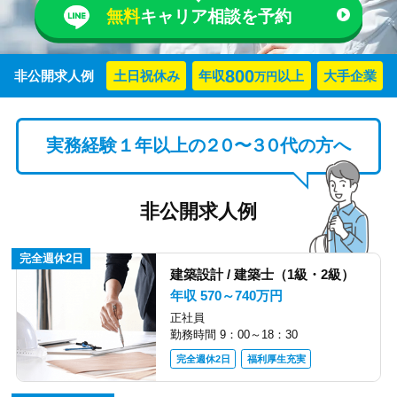
無料
キャリア相談を予約
800
非公開
求人例
土日祝
休み
年収
以上
大手企業
万円
実務経験１年以上の
２０
〜
３０
代の方へ
非公開求人例
完全週休2日
建築設計 / 建築士（1級・2級）
年収 570～740万円
正社員
勤務時間 9：00～18：30
完全週休2日
福利厚生充実